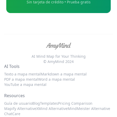
Sin tarjeta de crédito • Prueba gratis
AI Mind Map for Your Thinking
© AmyMind 2024
AI Tools
Texto a mapa mental
Markdown a mapa mental
PDF a mapa mental
Word a mapa mental
YouTube a mapa mental
Resources
Guía de usuario
Blog
Templates
Pricing Comparison
Mapify Alternative
XMind Alternative
MindMeister Alternative
ChatCare